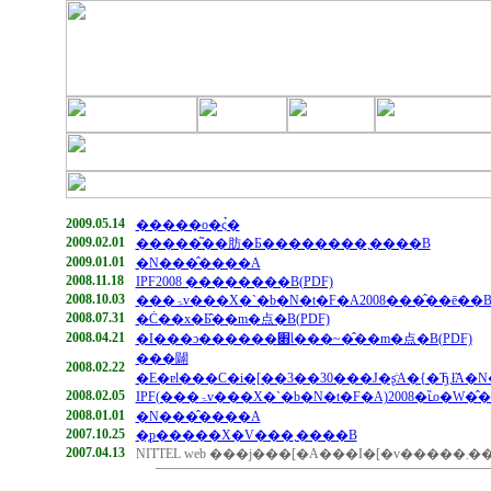
2009.05.14
�����o�ς̉�
2009.02.01
�����͂��肪�Ƃ��������܂����B
2009.01.01
�N���̂����A
2008.11.18
IPF2008 ��������B(PDF)
2008.10.03
���ۃv���X�`�b�N�t�F�A2008���̂��ē��B
2008.07.31
�Ċ��x�Ƃ̂��m�点�B(PDF)
2008.04.21
�I���ɔ������׋Ɩ���~�̂��m�点�B(PDF)
���闢
2008.02.22
2008.02.05
IPF(���ۃv���X�`�b�N�t�F�A)2008�ւ̏o�W�
2008.01.01
�N���̂����A
2007.10.25
�̗p�����X�V���܂����B
2007.04.13
NITTEL web ���j